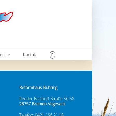
dukte
Kontakt
Reformhaus Bühring
Reeder-Bischoff-Straße 56-58
28757 Bremen-Vegesack
Telefon: 0421 / 66 21 18